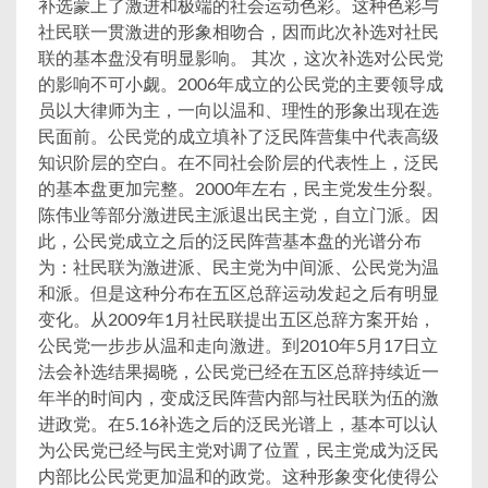
补选蒙上了激进和极端的社会运动色彩。这种色彩与
社民联一贯激进的形象相吻合，因而此次补选对社民
联的基本盘没有明显影响。 其次，这次补选对公民党
的影响不可小觑。2006年成立的公民党的主要领导成
员以大律师为主，一向以温和、理性的形象出现在选
民面前。公民党的成立填补了泛民阵营集中代表高级
知识阶层的空白。在不同社会阶层的代表性上，泛民
的基本盘更加完整。2000年左右，民主党发生分裂。
陈伟业等部分激进民主派退出民主党，自立门派。因
此，公民党成立之后的泛民阵营基本盘的光谱分布
为：社民联为激进派、民主党为中间派、公民党为温
和派。但是这种分布在五区总辞运动发起之后有明显
变化。从2009年1月社民联提出五区总辞方案开始，
公民党一步步从温和走向激进。到2010年5月17日立
法会补选结果揭晓，公民党已经在五区总辞持续近一
年半的时间内，变成泛民阵营内部与社民联为伍的激
进政党。在5.16补选之后的泛民光谱上，基本可以认
为公民党已经与民主党对调了位置，民主党成为泛民
内部比公民党更加温和的政党。这种形象变化使得公