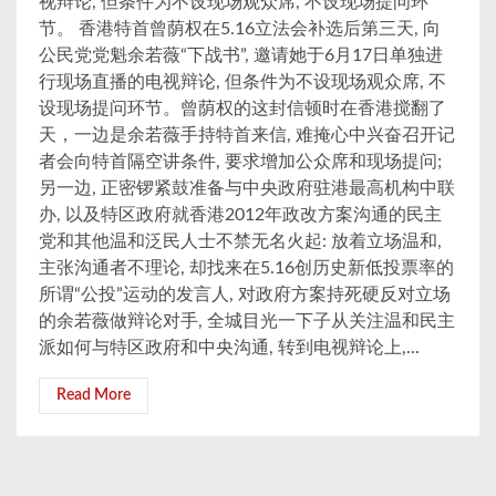
视辩论, 但条件为不设现场观众席, 不设现场提问环
节。 香港特首曾荫权在5.16立法会补选后第三天, 向
公民党党魁余若薇“下战书”, 邀请她于6月17日单独进
行现场直播的电视辩论, 但条件为不设现场观众席, 不
设现场提问环节。曾荫权的这封信顿时在香港搅翻了
天，一边是余若薇手持特首来信, 难掩心中兴奋召开记
者会向特首隔空讲条件, 要求增加公众席和现场提问;
另一边, 正密锣紧鼓准备与中央政府驻港最高机构中联
办, 以及特区政府就香港2012年政改方案沟通的民主
党和其他温和泛民人士不禁无名火起: 放着立场温和,
主张沟通者不理论, 却找来在5.16创历史新低投票率的
所谓“公投”运动的发言人, 对政府方案持死硬反对立场
的余若薇做辩论对手, 全城目光一下子从关注温和民主
派如何与特区政府和中央沟通, 转到电视辩论上,...
Read More