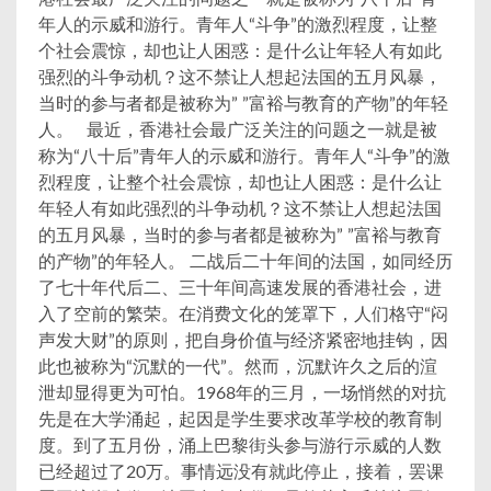
年人的示威和游行。青年人“斗争”的激烈程度，让整
个社会震惊，却也让人困惑：是什么让年轻人有如此
强烈的斗争动机？这不禁让人想起法国的五月风暴，
当时的参与者都是被称为” ”富裕与教育的产物”的年轻
人。 最近，香港社会最广泛关注的问题之一就是被
称为“八十后”青年人的示威和游行。青年人“斗争”的激
烈程度，让整个社会震惊，却也让人困惑：是什么让
年轻人有如此强烈的斗争动机？这不禁让人想起法国
的五月风暴，当时的参与者都是被称为” ”富裕与教育
的产物”的年轻人。 二战后二十年间的法国，如同经历
了七十年代后二、三十年间高速发展的香港社会，进
入了空前的繁荣。在消费文化的笼罩下，人们格守“闷
声发大财”的原则，把自身价值与经济紧密地挂钩，因
此也被称为“沉默的一代”。然而，沉默许久之后的渲
泄却显得更为可怕。1968年的三月，一场悄然的对抗
先是在大学涌起，起因是学生要求改革学校的教育制
度。到了五月份，涌上巴黎街头参与游行示威的人数
已经超过了20万。事情远没有就此停止，接着，罢课