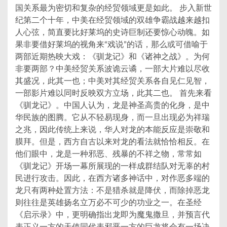
国关系最为密切和复杂的经贸领域更是如此。 步入新世
纪第二个十年，中美在经贸领域的双雄争霸战越来越扣
人心弦，简直要比好莱坞的史诗巨制还要惊心动魄。如
果非要借好莱坞的视角来“戏说”的话，那么或可借喻于
两部近期热映大戏：《驯龙记》和《诸神之战》。为何
非要两部？中美经贸关系波诡云谲，一部大片难以尽收
其盛况，此其一也；中美对其经贸关系各自见仁见智，
一部影片难以同时反映双方立场，此其二也。 首先来看
《驯龙记》。中国人认为，龙是神圣高贵的化身，是中
华民族的图腾。它从不轻易现身，而一旦出现必为祥瑞
之兆，因此传统上来说，华人对龙的本能反应是崇敬和
膜拜。但是，西方自古以来对龙的看法就恰恰相反。在
他们眼中，龙是一种邪恶、残暴的不祥之物，常常如
《驯龙记》开场一幕所展现的一样成群结队对无辜的村
民进行攻击。因此，在西方诸多神话中，对作恶多端的
龙只有两种处置方法：不是猎杀就是降伏，而除掉恶龙
则往往是英雄扬名立万必不可少的功业之一。在圣经
《启示录》中，更明确指出龙即为魔鬼撒旦，并预言代