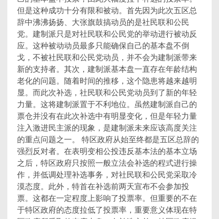
但是这种成功十分有限和被动。首先因为此次五区总
辞中沸沸扬扬、大张旗鼓搞动员的是社民联和公民
党。建制派只是对社民联和公民党的举动进行被动反
应。这种被动动员最多只能确保自己的基本盘不倒
戈，不被社民联和公民党动员，并不会为建制派带来
新的支持者。其次，建制派基本盘一直存在年龄结构
老化的问题。随着时间的推移，这个隐患将越来越明
显。而此次补选，社民联和公民党动员到了新的年轻
力量。这将建制派置于不利地位。虽然建制派自己的
票仓并没有在此次补选中有明显变化，但是年轻力量
注入激进民主派的现象，是建制派未来应该高度关注
的重点问题之一。 特区政府从始至终都是五区总辞的
强烈反对者。在表明变相公投违反基本法的基本立场
之后，特区政府只按照一般立法会补选的程式进行操
作，并低调处理补选事务，对社民联和公民党采取冷
漠态度。此外，特首在补选前两天宣布不会参加投
票。这都在一定程度上影响了投票率。但重要的不在
于特区政府的态度拉低了投票率，重要意义体现在特