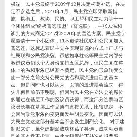
极端，民主党最终于2009年12月决定杯葛补选。在决
定不参选之后，2010年1月，民主党立即采取新措
施，携街工、教协、民协、职工盟和民主动力等十一
个团体组成“终极普选联盟”（普选联），主张以温和
谈判的方式商定2017和2020年的普选方案。民主党宁
愿邀请十一个小团体，也不邀请社民联和公民党加入
普选连。这标志着民主党在实现普选的方式上正式与
社民联和公民党决裂。虽然如李柱铭等民主党内部分
激进议员仍以个人身份支持五区总辞，但民主党在整
体上的温和形象已经基本奠定。民主党的形象转变会
使一部分之前支持公民党的温和票流进自己的基本
盘。但是同时也可以认为，以前的激进票会流失。得
失几何目前仍不明朗。但因为民主党在立法会的席位
多通过在基层工作的区议员获得，而这部分选票与区
议员长期在基层工作品质有直接关系，比较稳定，不
会因为政党形象的变更而发生明显变化。因而可以认
为民主党这这部分基本盘不会发生剧烈变化。 对于建
制派来讲，虽然建制派成功杯葛了补选，成功动员自
己的基本盘不投票，由此大幅度拉下补选的投票率。