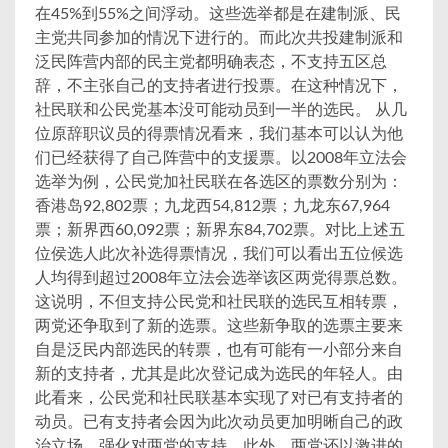
在45%到55%之间浮动。这些选举都是在建制派、民
主党共同参加的情况下进行的。而此次共投建制派和
泛民阵营内部的民主党都明确表态，不支持五区总
辞，不主张自己的支持者进行投票。在这种情况下，
社民联和公民党基本没可能动员到一半的选民。 从几
位原辞职议员的得票情况看来，我们基本可以认为他
们已经获得了自己阵营中的支援票。以2008年立法会
选举为例，公民党加社民联在各选区的票数分别为：
香港岛92,802票；九龙西54,812票；九龙东67,964
票；新界西60,092票；新界东84,702票。对比上述五
位侯选人此次补选得票情况，我们可以看出五位候选
人均得到超过2008年立法会选举该区两党得票总数。
这说明，不但支持公民党和社民联的选民互相转票，
两党还争取到了新的选票。这些新争取的选票主要来
自是泛民内部选民的转票，也有可能有一小部分来自
新的支持者，尤其是此次登记成为选民的年轻人。由
此看来，公民党和社民联基本实现了对已有支持者的
动员。已有支持者会因为此次动员更加明晰自己的政
治立场，强化对两党的支持。此外，两党还以激进的