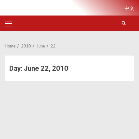
Skip
中文
to
content
PRIMARY
MENU
Home
2010
June
22
Day:
June 22, 2010