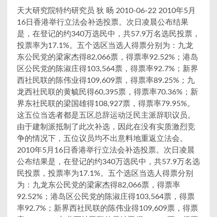
天大研究院特约研究员 狄 旸 2010-06-22 2010年5月
16日香港举行立法会补选投票。次日凌晨公布结果
是，在登记的约340万选民中，共57.9万名选民投票，
投票率为17.1%。五个选区当选人得票分别为：九龙
东公民党的梁家杰得82,066票，得票率92.52%；港岛
区公民党的陈淑庄得103,564票，得票率92.7%；新界
西社民联的陈伟业得109,609票，得票率89.25%；九
龙西社民联的黄毓民得60,395票，得票率70.36%；新
界东社民联的梁国雄得108,927票，得票率79.95%。
这五位当选者都是五区总辞运动泛民主派辞职议员。
由于建制派抵制了此次补选，因此在没有实质激烈竞
争的情况下，五位议员均不出意料地重返立法会。
2010年5月16日香港举行立法会补选投票。次日凌晨
公布结果是，在登记的约340万选民中，共57.9万名选
民投票，投票率为17.1%。五个选区当选人得票分别
为：九龙东公民党的梁家杰得82,066票，得票率
92.52%；港岛区公民党的陈淑庄得103,564票，得票
率92.7%；新界西社民联的陈伟业得109,609票，得票