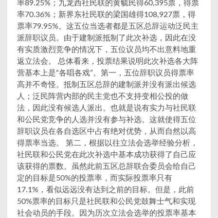
率89.25%；九龙西社民联的黄毓民得60,395票，得票
率70.36%；新界东社民联的梁国雄得108,927票，得
票率79.95%。这五位当选者都是五区总辞运动泛民主
派辞职议员。由于建制派抵制了此次补选，因此在没
有实质激烈竞争的情况下，五位议员均不出意料地重
返立法会。 总体看来，投票结果说明此次补选各大阵
营基本上是“各唱各戏”。第一，五位辞职议员得票率
高并不奇怪。抵制五区总辞的建制派并没有派出候选
人；泛民阵营内部的民主党也不支持变相公投的做
法，因此没有候选人派出。也就是说有实力与社民联
和公民党竞争的人选并没有参与补选。这就使得五位
辞职议员在各自选区中占有绝对优势，从而自然以高
得票率当选。 第二，根据以往立法会选举经验分析，
社民联和公民党在此次补选中基本成功获得了自己应
该获得的票数。虽然此前五区总辞联合委员会给自己
定的目标是50%的投票率，而实际投票率只有
17.1%，看似远远没有达到之前的目标。但是，此前
50%票率的目标只是社民联和公民党鼓舞士气和实现
社会动员的手段。因为历次立法会选举的投票率基本