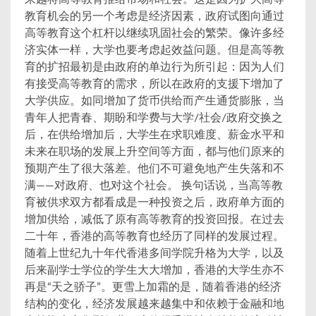
教育机会的另一个考虑是经济因素，政府试图向通过
高等教育这个杠杆以继续巩固社会的繁荣。像许多经
济实体一样，大学也要考虑起效益问题。但是高等教
育的扩招最初是由政府的单边行为所引起：因为人们
有接受高等教育的需求，所以在政府的支援下增加了
大学供应。如同增加了货币供给而产生通货膨胀，当
青年人把青春、期盼和学费与大学/社会/政府交换之
后，在供给增加后，大学生在求职难度、薪金水平和
未来在职场的发展上升空间等方面，都与他们原来的
预期产生了很大落差。他们不可避免地产生失落和不
满——对政府、也对这个社会。 换句话说，当高等教
育被供求双方都看成是一种投资之后，政府单方面的
增加供给，减低了原有高等教育的投资回报。在过去
二十年，香港的高等教育也经历了同样的发展过程。
随着上世纪九十年代香港多间学院升格为大学，以及
后来副学士学位的学生大大增加，香港的大学生亦不
再是“天之骄子”。更雪上加霜的是，随着香港的经济
结构的变化，经济发展越来越集中和依赖于金融和地