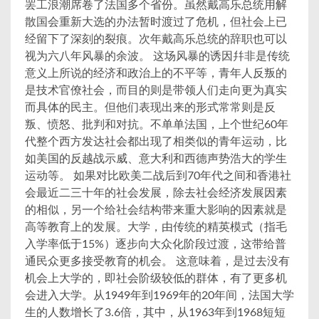
罢工浪潮席卷了法国多个省份。虽然戴高乐总统用解
散国会重新大选的办法暂时渡过了危机，但社会上已
经留下了深刻的裂痕。次年戴高乐总统的辞职也可以
视为六八年风暴的余波。 这场风暴的诱因幷非是传统
意义上所说的经济和政治上的不平等，青年人反叛的
是技术官僚社会，而目的则是带领人们走向更为真实
而具体的民主。但他们表现出来的形式常常则是反
叛、愤怒、批判和对抗。不单单法国，上个世纪60年
代整个西方发达社会都出现了相类似的青年运动，比
如美国的反越战示威、意大利和西德声势浩大的学生
运动等。 如果对比欧美二战后到70年代之间和香港社
会最近二三十年的社会发展，除去社会经济发展因素
的相似，另一个给社会结构带来重大影响的因素就是
高等教育上的发展。大学，由传统的精英模式（指毛
入学率低于15%）逐步向大众化阶段过渡，这带给普
通民众更多接受教育的机会。 这意味着，是过去没有
机会上大学的，即社会阶级较低的群体，有了更多机
会进入大学。从1949年到1969年的20年间，法国大学
生的人数增长了3.6倍，其中，从1963年到1968短短