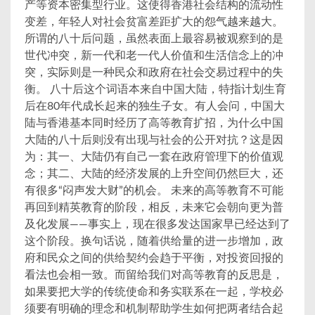
产等资本密集型行业。这使得香港社会结构的流动性
变差，年轻人对社会贫富差距扩大的怨气越来越大。
所谓的八十后问题，虽然表面上最容易被观察到的是
世代冲突，新一代和老一代人价值和生活信念上的冲
突，实际则是一种民众和政府在社会交易过程中的失
衡。 八十后这个词语本来自中国大陆，特指计划生育
后在80年代成长起来的独生子女。有人会问，中国大
陆与香港基本同时经历了高等教育扩招，为什么中国
大陆的八十后则没有出现与社会的公开对抗？这是因
为：其一、大陆仍有自己一套在政府管理下的价值观
念；其二、大陆的经济发展的上升空间仍然巨大，还
有很多“闷声发大财”的机会。 未来的高等教育不可能
再回到精英教育的阶段，相反，未来它会朝向更为普
及化发展——事实上，现在很多发达国家早已经达到了
这个阶段。换句话说，随着供给量的进一步增加，政
府和民众之间的供给契约会趋于平衡，对投资回报的
看法也会相一致。而留给我们对高等教育的反思是，
如果要把大学的传统使命和务实联系在一起，学校必
须要有明确的理念和机制帮助学生如何把两者结合起