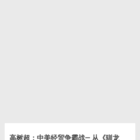
高树超：中美经贸争霸战— 从《驯龙