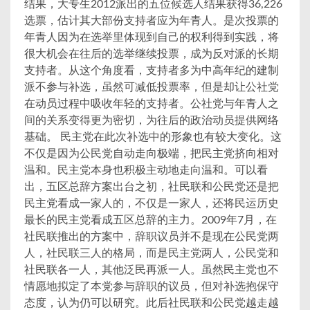
结果，大专生2012派出的五位候选人结果获得36,226
选票，估计其大部份支持者应为年青人。是次投票的
年青人因为在选举里体现到自己的权利得到实践，将
很大机会在往后的选举继续投票，成为反对派的长期
支持者。从这个角度看，支持者多为中高年纪的建制
派不参与补选，虽然可减低投票率，但是却让公社党
在动员过程中吸收年轻的支持者。公社党与年青人之
间的关系变得更为密切，为往后的政治动员提供网络
基础。 民主党在此次补选中的形象也有较大变化。这
不仅是因为公民党自动走向极端，把民主党挤向相对
温和。民主党本身也积极主动地走向温和。可以看
出，五区总辞方案出台之初，社民联和公民党还是把
民主党看成一家人的，不仅是一家人，还将民运历史
最长的民主党看成五区总辞的主力。2009年7月，在
社民联推出的方案中，辞职议员并不是现在公民党两
人，社民联三人的格局，而是民主党两人，公民党和
社民联各一人，其他泛民再派一人。虽然民主党也不
情愿地拟定了本党参与辞职的议员，但对补选抱保守
态度，认为仍可以研究。此后社民联和公民党越走越