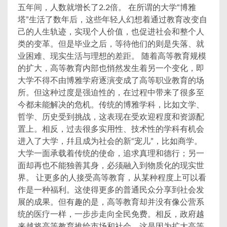
五年间，人数就增长了2.2倍。 在所谓的大学“博雅
塔”生活了数年后，这些年轻人幻想着通过教育改变自
己的人生轨迹，实现个人价值，也促进社会和整个人
类的变革。但是毕业之后，等待他们的则是失落、就
业困难、现实生活与理想的差距。 随着高等教育规模
的扩大，高等教育内部也悄然发生着另一个变化，即
大学不得不由博雅学府逐演变成了高等职业教育的场
所。但这种过度是强迫性的，在过程中带来了很多至
今都未能解决的危机。传统的博雅学科，比如文学、
哲学、历史受到挑战，这表现在受欢迎程度和资源配
置上。相反，过去很多实用性、技术性的学科有机会
进入了大学，幷且成为社会的新“宠儿”，比如商学。
大学一面承载着传统的使命，追求真理和德行；另一
面却再也不能独善其身，必须融入到物质化的现实世
界。 让更多的人接受高等教育，从某种程度上可以看
作是一种福利。这使得更多的普通民众分享到社会发
展的成果。但有趣的是，高等教育却并没有像公营系
统的医疗一样，一步步走向全民免费。相反，政府越
来越将高等教育推给市场和社会。这是因为扩大高等