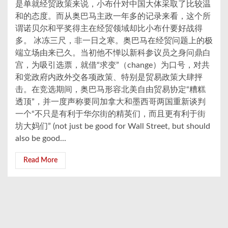
是单就经贸政策来说，小布什对中国大体采取了比较温
和的态度。而从奥巴马主政一年多的记录来看，这个所
谓诺贝尔和平奖得主在经贸领域却比小布什要好战得
多。 冰冻三尺，非一日之寒。奥巴马在经贸问题上的极
端立场由来已久。当初他不惮以新科参议员之身问鼎白
宫，为吸引选票，就借“求变”（change）为口号，对共
和党政府内政外交各项政策、特别是贸易政策大肆抨
击。在竞选期间，奥巴马形容北美自由贸易协定“糟糕
透顶”，并一度声称要同加拿大和墨西哥两国重新谈判
一个“不只是有利于华尔街的精英们，而且更有利于街
坊大妈们” (not just be good for Wall Street, but should
also be good...
Read More