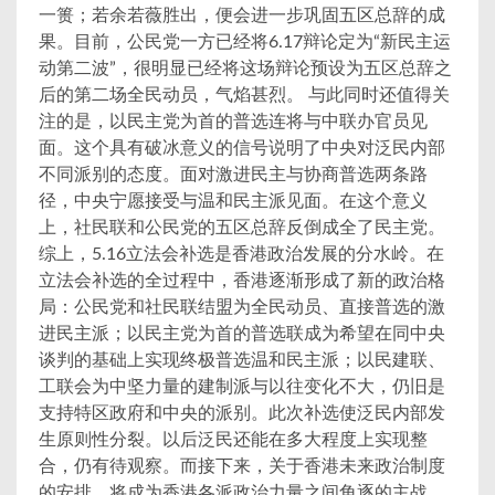
一篑；若余若薇胜出，便会进一步巩固五区总辞的成
果。目前，公民党一方已经将6.17辩论定为“新民主运
动第二波”，很明显已经将这场辩论预设为五区总辞之
后的第二场全民动员，气焰甚烈。 与此同时还值得关
注的是，以民主党为首的普选连将与中联办官员见
面。这个具有破冰意义的信号说明了中央对泛民内部
不同派别的态度。面对激进民主与协商普选两条路
径，中央宁愿接受与温和民主派见面。在这个意义
上，社民联和公民党的五区总辞反倒成全了民主党。
综上，5.16立法会补选是香港政治发展的分水岭。在
立法会补选的全过程中，香港逐渐形成了新的政治格
局：公民党和社民联结盟为全民动员、直接普选的激
进民主派；以民主党为首的普选联成为希望在同中央
谈判的基础上实现终极普选温和民主派；以民建联、
工联会为中坚力量的建制派与以往变化不大，仍旧是
支持特区政府和中央的派别。此次补选使泛民内部发
生原则性分裂。以后泛民还能在多大程度上实现整
合，仍有待观察。而接下来，关于香港未来政治制度
的安排，将成为香港各派政治力量之间角逐的主战