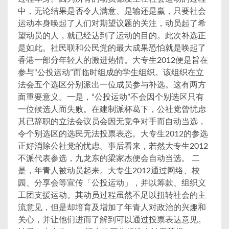
中，无论结果是否令人满意、是输还是赢，只要社会
运动本身唤起了人们对期望议题的关注，动员起了希
望动员的人，就已经达到了运动的目的。此次补选正
是如此。社民联和公民党的最大成果恐怕就是唤起了
香港一部分年轻人的激进热情。大专生2012便是旨在
参与“公投运动”而临时组成的学生组织。该组织在立
法会五个选区分别派出一位成员参与补选。这有两方
面重要意义。一是，“公投运动”不会因个别选区只有
一位候选人而失败。在建制派杯葛下，公社党曾忧虑
其已辞职的立法会议员会因无竞争对手而自动当选，
令个别选区的选民无法投票表态。大专生2012的参选
正好消除公社党的忧虑。事后看来，若然大专生2012
不派代表参选，九龙东的梁家杰便会自动当选。 二
是，年青人被动员起来。大专生2012通过网络、校
园、分享会等宣传「公投运动」，并以筹款、组织义
工团支援运动。其动员过程虽然不足以扭转社会的主
流意见，但是却培育及增加了年青人对政治的兴趣和
关心，并让他们进而了解到可以通过投票表达意见。