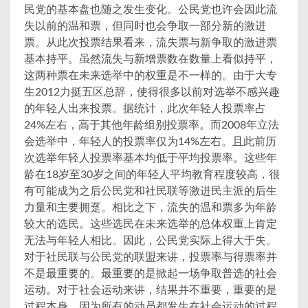
民党的基本盘也随之发生变化。公民党也许会因此流
失以前的温和票，但同时也会争取一部分新的激进
票。从此次投票结果看来，流失票与新争取的激进票
基本持平。虽然流失与新增票数在数量上看似持平，
这两种票在未来选举中的权重是不一样的。由于大专
生2012力挺五区总辞，使得很多以前对选举不感兴趣
的年轻人出来投票。据统计，此次年轻人投票率占
24%左右，高于其他年龄组别投票率。而2008年立法
会选举中，年轻人的投票率仅为14%左右。且此前历
次选举年轻人投票率基本均低于平均投票率。这些年
龄在18岁至30岁之间的年轻人平均教育程度较高，很
有可能成为之后公民党和社民联等激进民主派的后生
力量和主要拥趸。相比之下，流失的温和票多为年龄
较大的选民。这些选民在未来选举的总体权重上肯定
无法与年轻人相比。因此，公民党实际上得大于失。
对于社民联与公民党的联盟来讲，投票率与得票率并
不是最重要的。最重要的是掀起一场争取普选的社会
运动。对于社会运动来讲，结果并不重要，重要的是
过程本身。因为所有的动员都发生在社会运动的过程