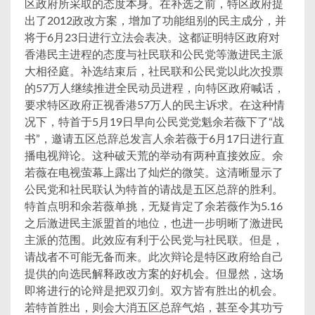
区政府所采取的态度本身。在补选之前，特区政府提
出了2012政改方案，增加了功能组别的民主成分，并
将于6月23日进行立法会表决。这都证明特区政府对
香港民主进程的态度与社民联和公民党等激进民主派
大相径庭。补选结束后，社民联和公民党以此次投票
的57万人继续推进全民动员进程，向特区政府喊话，
要求特区政府正视香港57万人的民主诉求。在这种情
况下，特首于5月19日早向公民党党魁余若薇下了“战
书”，邀请五区总辞总发言人余若薇于6月17日进行直
播电视辩论。这种破天荒的举动有两种直接效应。余
若薇在电视萤幕上露出了灿烂的微笑。这清晰显示了
公民党和社民联认为特首的请战是五区总辞的胜利。
特首点明和余若薇单挑，无疑肯定了余若薇作为5.16
之后激进民主派盟首的地位，也进一步明晰了激进民
主派的范围。此效应有利于公民党与社民联。但是，
请战者不可能无备而来。此次辩论是特区政府给自己
提供的向选民解释政改方案的好机会。但显然，这场
即将进行的论辩是把双刃剑。双方皆有胜出的机会。
若特首胜出，则会大消五区总辞气焰，甚至令其功亏