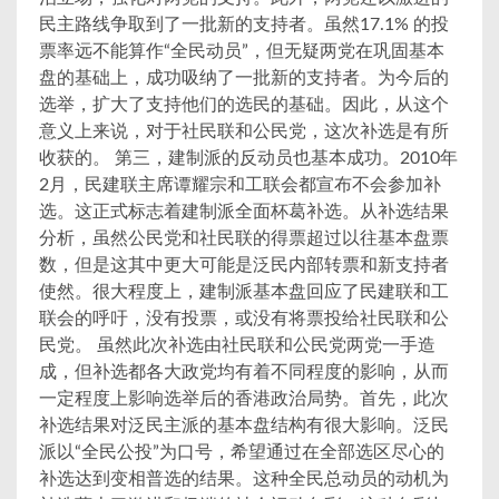
民主路线争取到了一批新的支持者。虽然17.1% 的投
票率远不能算作“全民动员”，但无疑两党在巩固基本
盘的基础上，成功吸纳了一批新的支持者。为今后的
选举，扩大了支持他们的选民的基础。因此，从这个
意义上来说，对于社民联和公民党，这次补选是有所
收获的。 第三，建制派的反动员也基本成功。2010年
2月，民建联主席谭耀宗和工联会都宣布不会参加补
选。这正式标志着建制派全面杯葛补选。从补选结果
分析，虽然公民党和社民联的得票超过以往基本盘票
数，但是这其中更大可能是泛民内部转票和新支持者
使然。很大程度上，建制派基本盘回应了民建联和工
联会的呼吁，没有投票，或没有将票投给社民联和公
民党。 虽然此次补选由社民联和公民党两党一手造
成，但补选都各大政党均有着不同程度的影响，从而
一定程度上影响选举后的香港政治局势。首先，此次
补选结果对泛民主派的基本盘结构有很大影响。泛民
派以“全民公投”为口号，希望通过在全部选区尽心的
补选达到变相普选的结果。这种全民总动员的动机为